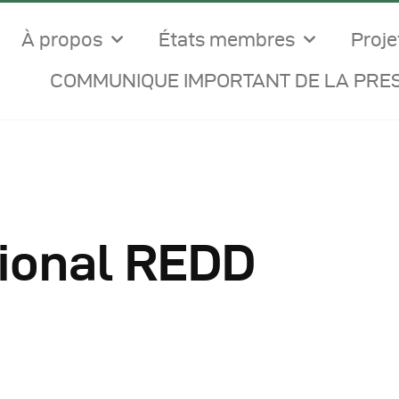
À propos
États membres
Proje
COMMUNIQUE IMPORTANT DE LA PRES
ional REDD
ocuments Officiels
onseils Des Ministres
omptes Rendus De