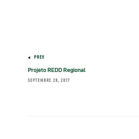
R
R
R
PREV
P
Projeto REDD Regional
SEPTEMBRE 28, 2017
C
R
C