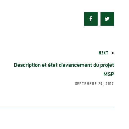
éunions Sous-
égionales
apports
NEXT
ublications
Description et état d’avancement du projet
MSP
OMIFAC Newsletter
SEPTEMBRE 29, 2017
éunions Réseaux
EFDHAC