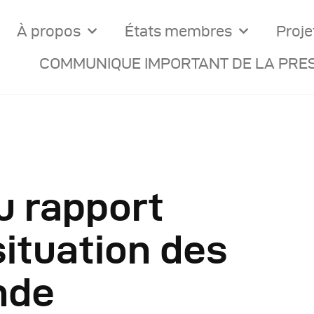
À propos
États membres
Proje
COMMUNIQUE IMPORTANT DE LA PRES
u rapport
ocuments Officiels
situation des
onseils Des Ministres
nde
omptes Rendus De