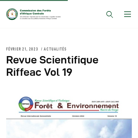
Documents Officiels
FÉVRIER 21, 2023
ACTUALITÉS
Conseils Des Ministres
Revue Scientifique
Comptes Rendus De
Riffeac Vol 19
Réunions Sous-
Régionales
Rapports
Publications
COMIFAC Newsletter
Réunions Réseaux
CEFDHAC