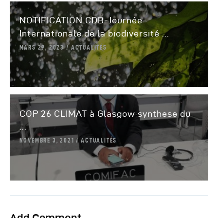
NOTIFICATION CDB-Journée
Internationale de la biodiversité ...
MARS 29, 2023
ACTUALITÉS
COP 26 CLIMAT à Glasgow:synthese du
...
NOVEMBRE 3, 2021
ACTUALITÉS
Add Comment