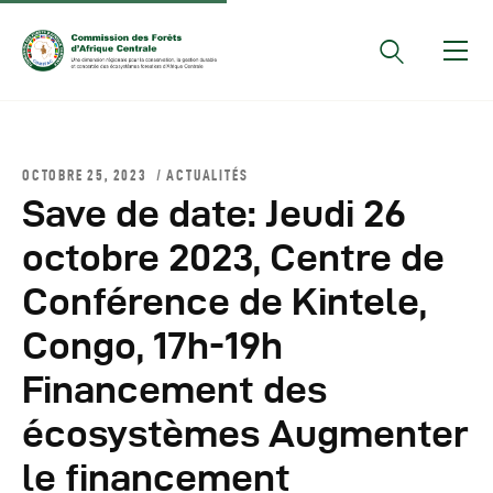
Documents Officiels
OCTOBRE 25, 2023
ACTUALITÉS
Conseils Des Ministres
Save de date: Jeudi 26
Comptes Rendus De
octobre 2023, Centre de
Réunions Sous-
Conférence de Kintele,
Régionales
Rapports
Congo, 17h-19h
Publications
Financement des
COMIFAC Newsletter
écosystèmes Augmenter
Réunions Réseaux
CEFDHAC
le financement