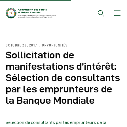
Documents Officiels
OCTOBRE 28, 2017
OPPORTUNITÉS
Conseils Des Ministres
Sollicitation de
Comptes Rendus De
manifestations d’intérêt:
Réunions Sous-
Sélection de consultants
Régionales
Rapports
par les emprunteurs de
Publications
la Banque Mondiale
COMIFAC Newsletter
Réunions Réseaux
CEFDHAC
Sélection de consultants par les emprunteurs de la