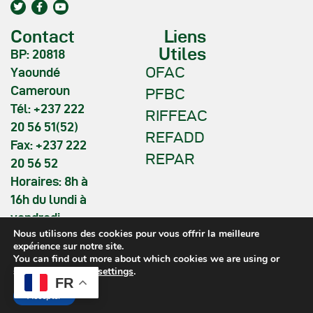
Contact
Liens
Utiles
BP: 20818
OFAC
Yaoundé
Cameroun
PFBC
Tél: +237 222
RIFFEAC
20 56 51(52)
REFADD
Fax: +237 222
REPAR
20 56 52
Horaires: 8h à
16h du lundi à
vendredi
Nous utilisons des cookies pour vous offrir la meilleure
expérience sur notre site.
You can find out more about which cookies we are using or
switch them off in
settings
.
FR
COMIFAC © 2026. All Rights
Accepter
Reserved.