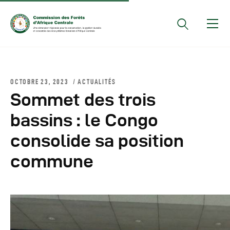
Documents Officiels
OCTOBRE 23, 2023
ACTUALITÉS
Conseils Des Ministres
Sommet des trois
Comptes Rendus De
bassins : le Congo
Réunions Sous-
consolide sa position
Régionales
Rapports
commune
Publications
COMIFAC Newsletter
Réunions Réseaux
CEFDHAC