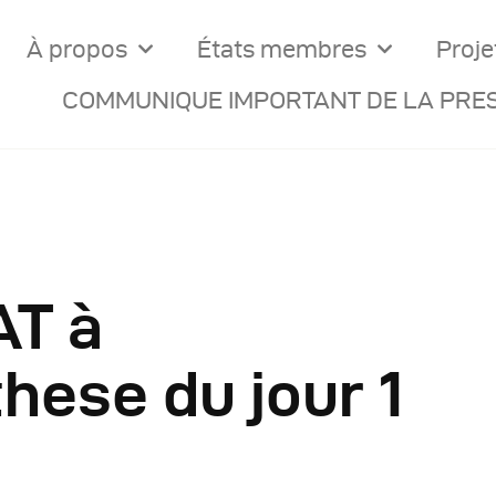
À propos
États membres
Proje
COMMUNIQUE IMPORTANT DE LA PRES
AT à
ocuments Officiels
hese du jour 1
onseils Des Ministres
omptes Rendus De