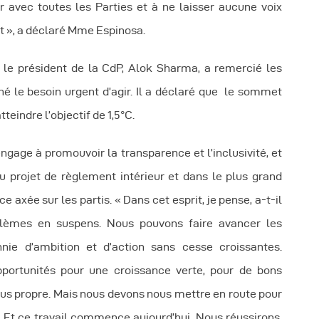
 avec toutes les Parties et à ne laisser aucune voix
nt », a déclaré Mme Espinosa.
 le président de la CdP, Alok Sharma, a remercié les
né le besoin urgent d’agir. Il a déclaré que le sommet
teindre l’objectif de 1,5°C.
’engage à promouvoir la transparence et l’inclusivité, et
 projet de règlement intérieur et dans le plus grand
 axée sur les partis. « Dans cet esprit, je pense, a-t-il
blèmes en suspens. Nous pouvons faire avancer les
ie d’ambition et d’action sans cesse croissantes.
portunités pour une croissance verte, pour de bons
lus propre. Mais nous devons nous mettre en route pour
. Et ce travail commence aujourd’hui. Nous réussirons,