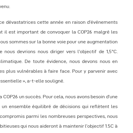
utres Publications
venu.
ce dévastatrices cette année en raison d’événements
nt il est important de convoquer la COP26 malgré les
. Nous sommes sur la bonne voie pour une augmentation
nous devrions nous diriger vers l’objectif de 1,5°C.
imatique. De toute évidence, nous devons nous en
es plus vulnérables à faire face. Pour y parvenir avec
sentielle », a-t-elle souligné.
 la COP26 un succès. Pour cela, nous avons besoin d’une
un ensemble équilibré de décisions qui reflètent les
e compromis parmi les nombreuses perspectives, nous
itieuses qui nous aideront à maintenir l’objectif 1.5C à