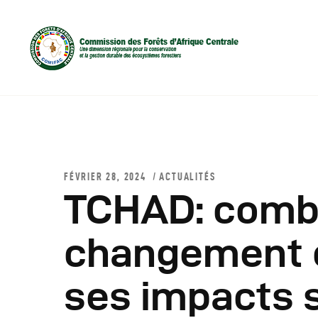
FÉVRIER 28, 2024
ACTUALITÉS
TCHAD: comba
D
changement c
C
ses impacts s
C