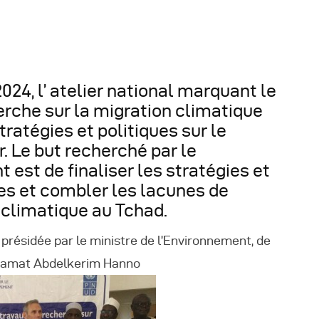
éunions Sous-
égionales
024, l’ atelier national marquant le
rche sur la migration climatique
apports
tratégies et politiques sur le
. Le but recherché par le
ublications
est de finaliser les stratégies et
es et combler les lacunes de
OMIFAC Newsletter
 climatique au Tchad.
éunions Réseaux
présidée par le ministre de l’Environnement, de
ahamat Abdelkerim Hanno
EFDHAC