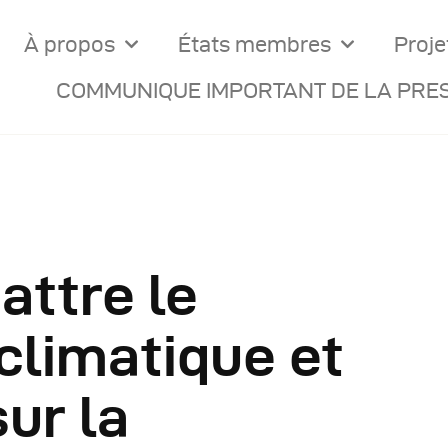
À propos
États membres
Proje
COMMUNIQUE IMPORTANT DE LA PRES
ttre le
ocuments Officiels
limatique et
onseils Des Ministres
ur la
omptes Rendus De