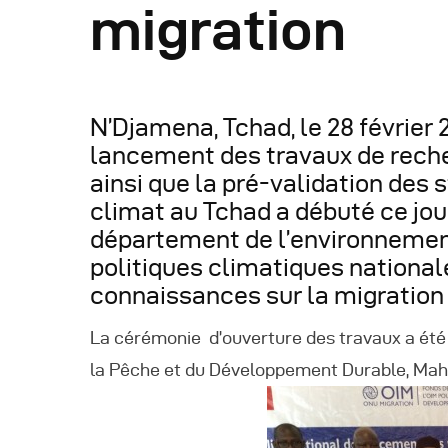
migration
R
R
N’Djamena, Tchad, le 28 février 2
lancement des travaux de reche
R
ainsi que la pré-validation des s
climat au Tchad a débuté ce jour
P
département de l’environnement 
politiques climatiques national
C
connaissances sur la migration
R
La cérémonie d’ouverture des travaux a été 
la Pêche et du Développement Durable, M
C