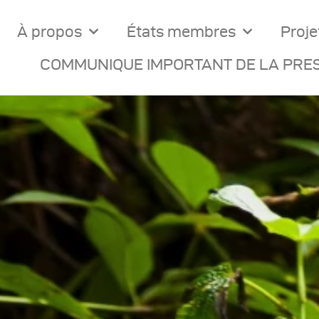
À propos
États membres
Proje
COMMUNIQUE IMPORTANT DE LA PRES
ocuments Officiels
onseils Des Ministres
omptes Rendus De