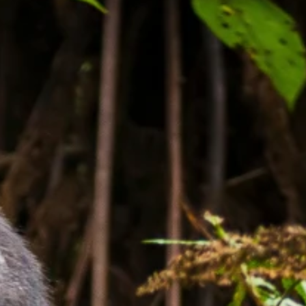
R
R
R
P
C
R
C