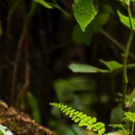
éunions Sous-
égionales
apports
ublications
OMIFAC Newsletter
éunions Réseaux
EFDHAC