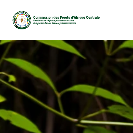
D
C
C