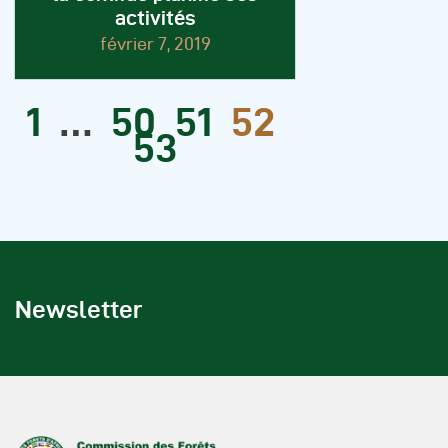
activités
février 7, 2019
1
…
50
51
52
53
Newsletter