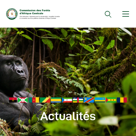
Documents Officiels
Conseils Des Ministres
Comptes Rendus De
Réunions Sous-
Régionales
Rapports
Publications
COMIFAC Newsletter
Actualités
Réunions Réseaux
CEFDHAC