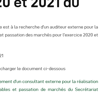
0 et 2021 du
utres Publications
 est à la recherche d’un auditeur externe pour la
e et passation des marchés pour l’exercice 2020 et
.
21
lécharger le document ci-dessous
tement d’un consultant externe pour la réalisation
tables et passation de marchés du Secrétariat