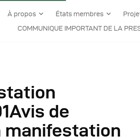
À propos
États membres
Proje
COMMUNIQUE IMPORTANT DE LA PRES
station
ocuments Officiels
01Avis de
onseils Des Ministres
 à manifestation
omptes Rendus De