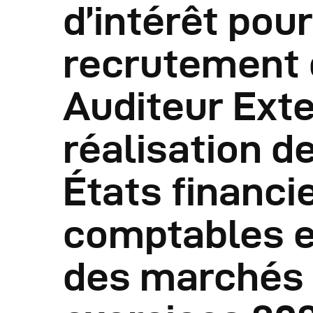
d’intérêt pour
R
recrutement 
R
Auditeur Exte
R
réalisation de
P
États financi
C
comptables e
R
des marchés 
C