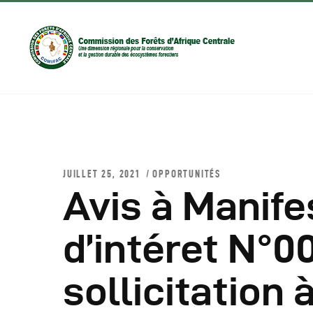
JUILLET 25, 2021
OPPORTUNITÉS
Avis à Manife
D
d’intéret N°0
C
sollicitation
C