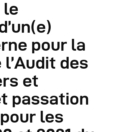
 le
éunions Sous-
d’un(e)
égionales
rne pour la
apports
 l’Audit des
ublications
ers et
OMIFAC Newsletter
t passation
éunions Réseaux
pour les
EFDHAC