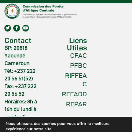
Contact
Liens
Utiles
BP: 20818
OFAC
Yaoundé
Cameroun
PFBC
Tél: +237 222
RIFFEA
20 56 51(52)
C
Fax: +237 222
REFADD
20 56 52
Horaires: 8h à
REPAR
16h du lundi à
vendredi
Nous utilisons des cookies pour vous offrir la meilleure
expérience sur notre site.