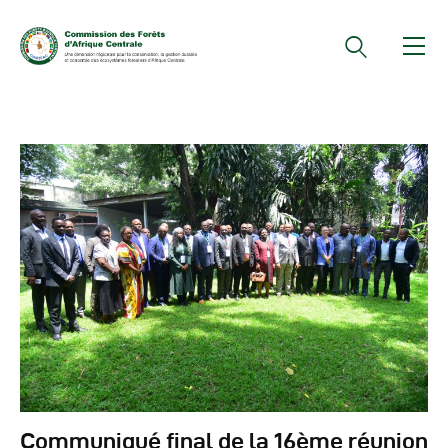
Documents Officiels
Conseils Des Ministres
Comptes Rendus De
Réunions Sous-
Régionales
Rapports
Publications
COMIFAC Newsletter
Réunions Réseaux
CEFDHAC
Communiqué final de la 16ème réunion