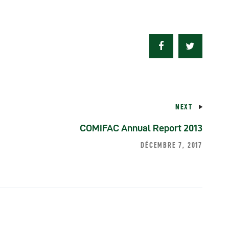
éunions Sous-
égionales
apports
NEXT
ublications
COMIFAC Annual Report 2013
OMIFAC Newsletter
DÉCEMBRE 7, 2017
éunions Réseaux
EFDHAC