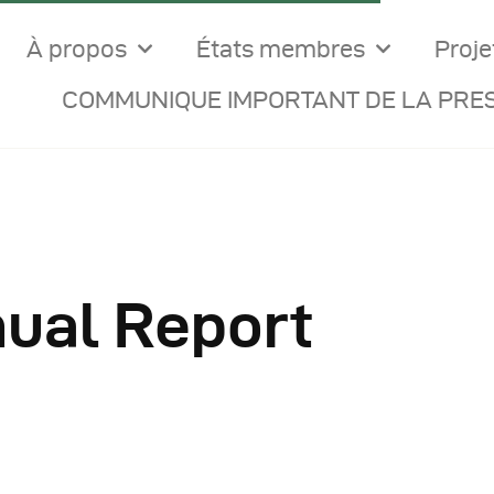
À propos
États membres
Proje
COMMUNIQUE IMPORTANT DE LA PRES
ual Report
ocuments Officiels
onseils Des Ministres
omptes Rendus De