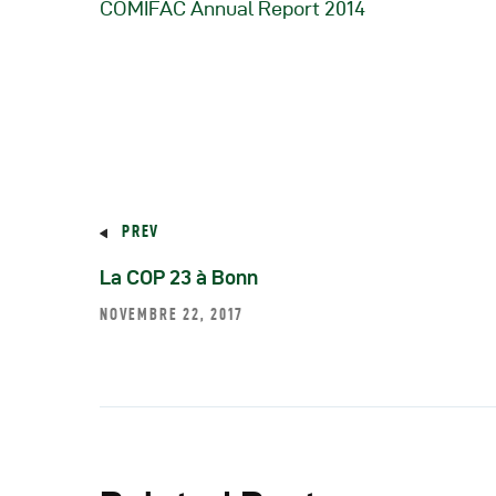
COMIFAC Annual Report 2014
R
R
R
PREV
P
La COP 23 à Bonn
C
NOVEMBRE 22, 2017
R
C