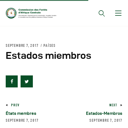
Documents Officiels
SEPTEMBRE 7, 2017
PAÍSES
Conseils Des Ministres
Estados miembros
Comptes Rendus De
Réunions Sous-
Régionales
Rapports
Publications
COMIFAC Newsletter
PREV
NEXT
Réunions Réseaux
États membres
Estados-Membros
SEPTEMBRE 7, 2017
SEPTEMBRE 7, 2017
CEFDHAC