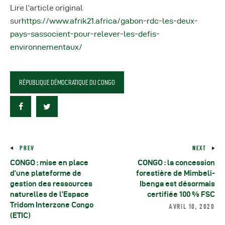
Lire l’article original
sur
https://www.afrik21.africa/gabon-rdc-les-deux-
pays-sassocient-pour-relever-les-defis-
environnementaux/
RÉPUBLIQUE DÉMOCRATIQUE DU CONGO
PREV
NEXT
CONGO : mise en place
CONGO : la concession
d’une plateforme de
forestière de Mimbeli-
gestion des ressources
Ibenga est désormais
naturelles de l’Espace
certifiée 100 % FSC
Tridom Interzone Congo
AVRIL 10, 2020
(ETIC)