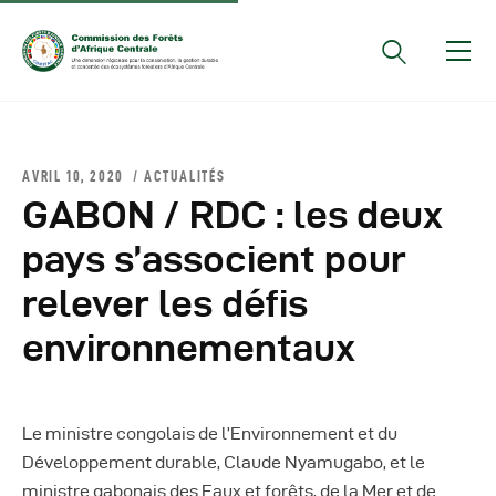
Documents Officiels
AVRIL 10, 2020
ACTUALITÉS
Conseils Des Ministres
GABON / RDC : les deux
Comptes Rendus De
pays s’associent pour
Réunions Sous-
relever les défis
Régionales
Rapports
environnementaux
Publications
COMIFAC Newsletter
Le ministre congolais de l’Environnement et du
Réunions Réseaux
Développement durable, Claude Nyamugabo, et le
CEFDHAC
ministre gabonais des Eaux et forêts, de la Mer et de