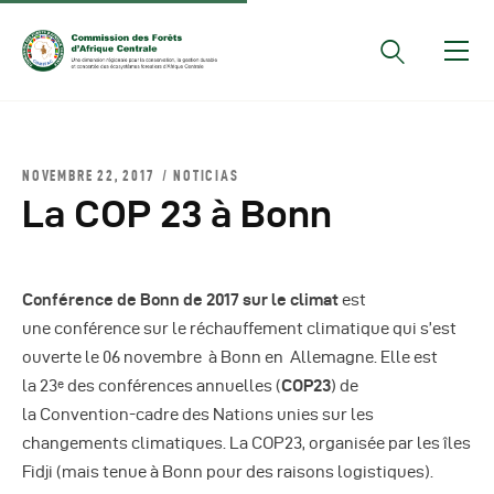
Documents Officiels
NOVEMBRE 22, 2017
NOTICIAS
Conseils Des Ministres
La COP 23 à Bonn
Comptes Rendus De
Réunions Sous-
Régionales
Conférence de Bonn de 2017 sur le climat
est
Rapports
une conférence sur le réchauffement climatique qui s’est
ouverte le 06 novembre à Bonn en Allemagne. Elle est
Publications
la 23
des conférences annuelles (
COP23
) de
e
COMIFAC Newsletter
la Convention-cadre des Nations unies sur les
Réunions Réseaux
changements climatiques. La COP23, organisée par les îles
CEFDHAC
Fidji (mais tenue à Bonn pour des raisons logistiques).