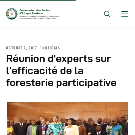
Documents Officiels
OCTOBRE 9, 2017
NOTICIAS
Conseils Des Ministres
Réunion d’experts sur
Comptes Rendus De
l’efficacité de la
Réunions Sous-
foresterie participative
Régionales
Rapports
Publications
COMIFAC Newsletter
Réunions Réseaux
CEFDHAC