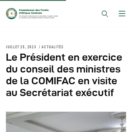
Documents Officiels
JUILLET 25, 2023
ACTUALITÉS
Conseils Des Ministres
Le Président en exercice
Comptes Rendus De
du conseil des ministres
Réunions Sous-
de la COMIFAC en visite
Régionales
Rapports
au Secrétariat exécutif
Publications
COMIFAC Newsletter
Réunions Réseaux
CEFDHAC