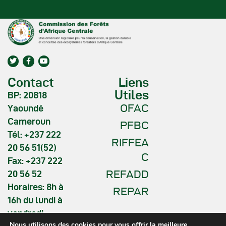
Contact
Liens
Utiles
BP: 20818
OFAC
Yaoundé
Cameroun
PFBC
Tél: +237 222
RIFFEA
20 56 51(52)
C
Fax: +237 222
REFADD
20 56 52
Horaires: 8h à
REPAR
16h du lundi à
vendredi
Nous utilisons des cookies pour vous offrir la meilleure