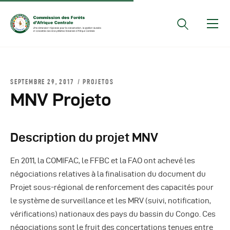
Documents Officiels
SEPTEMBRE 29, 2017
PROJETOS
Conseils Des Ministres
MNV Projeto
Comptes Rendus De
Réunions Sous-
Description du projet MNV
Régionales
Rapports
En 2011, la COMIFAC, le FFBC et la FAO ont achevé les
Publications
négociations relatives à la finalisation du document du
COMIFAC Newsletter
Projet sous-régional de renforcement des capacités pour
le système de surveillance et les MRV (suivi, notification,
Réunions Réseaux
vérifications) nationaux des pays du bassin du Congo. Ces
CEFDHAC
négociations sont le fruit des concertations tenues entre