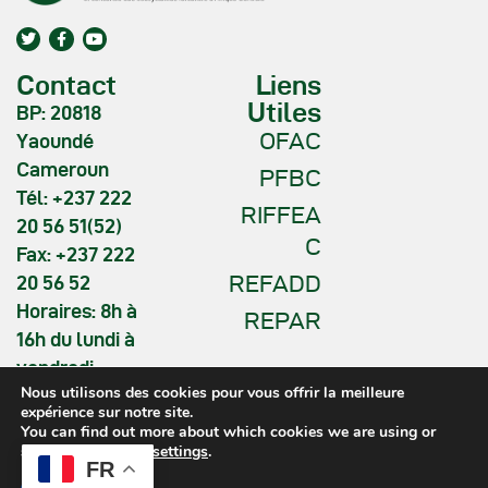
Contact
Liens
Utiles
BP: 20818
OFAC
Yaoundé
Cameroun
PFBC
Tél: +237 222
RIFFEA
20 56 51(52)
C
Fax: +237 222
REFADD
20 56 52
Horaires: 8h à
REPAR
16h du lundi à
vendredi
Nous utilisons des cookies pour vous offrir la meilleure
expérience sur notre site.
You can find out more about which cookies we are using or
switch them off in
settings
.
FR
COMIFAC © 2026. All Rights