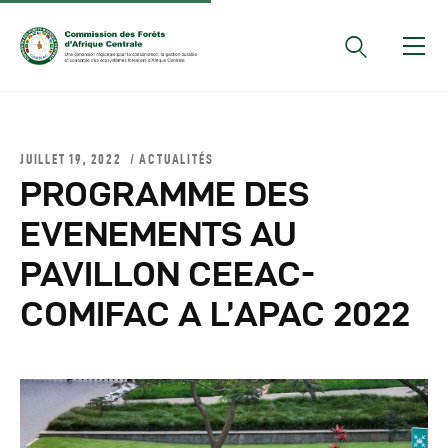
Documents Officiels
JUILLET 19, 2022
ACTUALITÉS
Conseils Des Ministres
PROGRAMME DES
Comptes Rendus De
EVENEMENTS AU
Réunions Sous-
PAVILLON CEEAC-
Régionales
Rapports
COMIFAC A L’APAC 2022
Publications
COMIFAC Newsletter
Réunions Réseaux
CEFDHAC