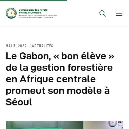
Documents Officiels
MAI 5, 2022
ACTUALITÉS
Conseils Des Ministres
Le Gabon, « bon élève »
Comptes Rendus De
de la gestion forestière
Réunions Sous-
en Afrique centrale
Régionales
Rapports
promeut son modèle à
Publications
Séoul
COMIFAC Newsletter
Réunions Réseaux
CEFDHAC