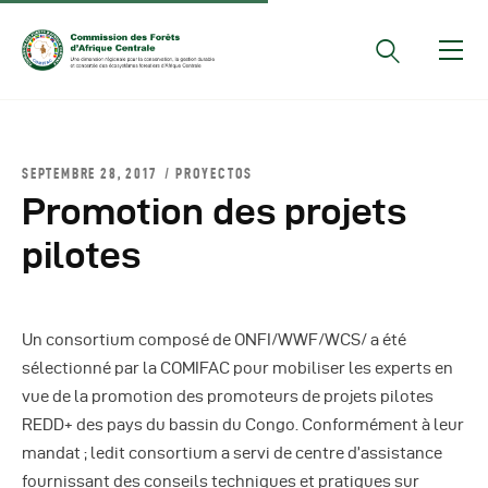
Documents Officiels
SEPTEMBRE 28, 2017
PROYECTOS
Conseils Des Ministres
Promotion des projets
Comptes Rendus De
pilotes
Réunions Sous-
Régionales
Rapports
Un consortium composé de ONFI/WWF/WCS/ a été
Publications
sélectionné par la COMIFAC pour mobiliser les experts en
COMIFAC Newsletter
vue de la promotion des promoteurs de projets pilotes
REDD+ des pays du bassin du Congo. Conformément à leur
Réunions Réseaux
mandat ; ledit consortium a servi de centre d’assistance
CEFDHAC
fournissant des conseils techniques et pratiques sur